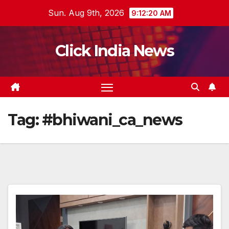
Skip
Sun. Aug 9th, 2026
9:12:20 AM
to
content
Click India News
Tag:
#bhiwani_ca_news