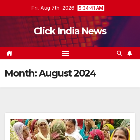
Skip
Fri. Aug 7th, 2026
5:34:42 AM
to
content
Click India News
Month:
August 2024