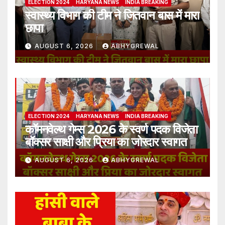
ELECTION 2024
HARYANA NEWS
INDIA BREAKING
स्वास्थ्य विभाग की टीम ने जितवान बास में मारा
छापा
AUGUST 6, 2026
ABHYGREWAL
ELECTION 2024
HARYANA NEWS
INDIA BREAKING
कॉमनवेल्थ गेम्स 2026 के स्वर्ण पदक विजेता
बॉक्सर साक्षी और प्रिया का जोरदार स्वागत
AUGUST 6, 2026
ABHYGREWAL