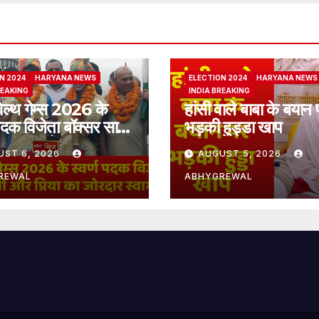
N 2024
HARYANA NEWS
ELECTION 2024
HARYANA NEWS
REAKING
INDIA BREAKING
ेल्थ गेम्स 2026 के
हांसी वाले बाबा के बयान 
 पदक विजेता बॉक्सर साक्षी
भड़की हुड्डा खाप
िया का जोरदार स्वागत
UST 6, 2026
AUGUST 5, 2026
REWAL
ABHYGREWAL