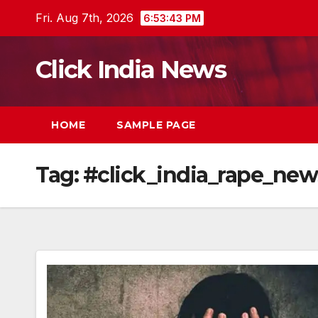
Skip
Fri. Aug 7th, 2026
6:53:43 PM
to
content
Click India News
HOME
SAMPLE PAGE
Tag:
#click_india_rape_new