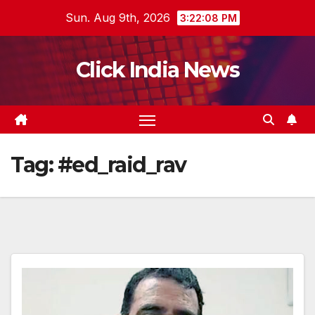
Skip
Sun. Aug 9th, 2026
3:22:09 PM
to
content
Click India News
Tag:
#ed_raid_rav