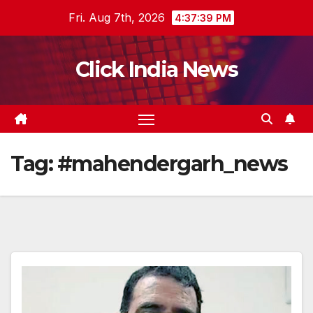
Skip
Fri. Aug 7th, 2026
4:37:40 PM
to
content
Click India News
Tag:
#mahendergarh_news