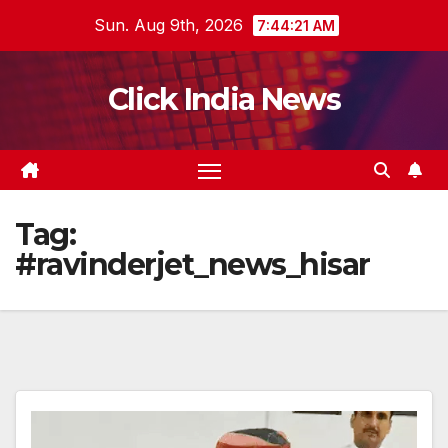
Skip
Sun. Aug 9th, 2026
7:44:22 AM
to
content
Click India News
Tag:
#ravinderjet_news_hisar