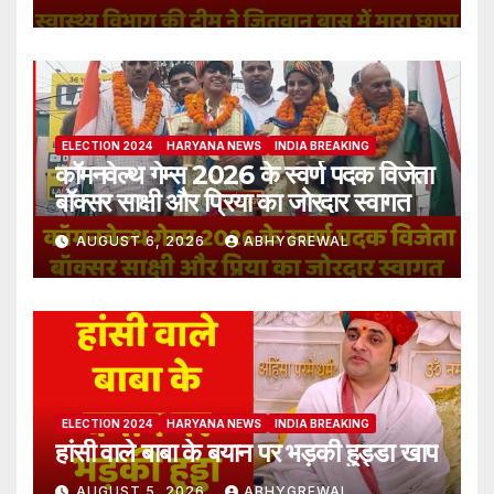
ELECTION 2024
HARYANA NEWS
INDIA BREAKING
कॉमनवेल्थ गेम्स 2026 के स्वर्ण पदक विजेता
बॉक्सर साक्षी और प्रिया का जोरदार स्वागत
AUGUST 6, 2026
ABHYGREWAL
ELECTION 2024
HARYANA NEWS
INDIA BREAKING
हांसी वाले बाबा के बयान पर भड़की हुड्डा खाप
AUGUST 5, 2026
ABHYGREWAL