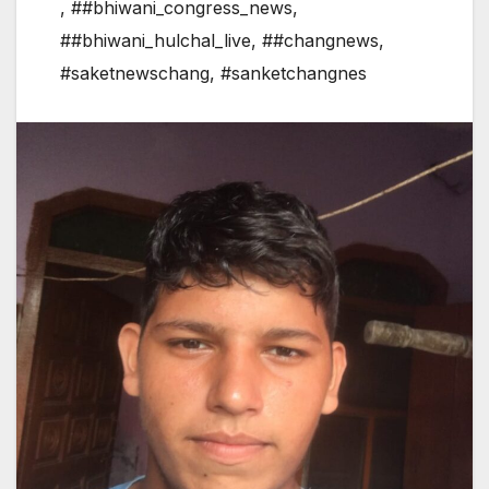
,
##bhiwani_congress_news
,
##bhiwani_hulchal_live
,
##changnews
,
#saketnewschang
,
#sanketchangnes