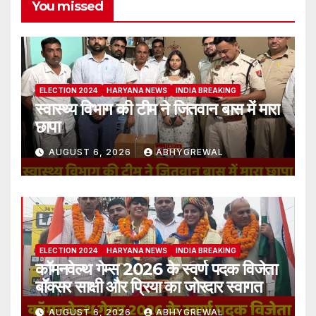
You missed
ELECTION 2024
HARYANA NEWS
INDIA BREAKING
स्वास्थ्य विभाग की टीम ने जितवान बास में मारा
छापा
AUGUST 6, 2026
ABHYGREWAL
ELECTION 2024
HARYANA NEWS
INDIA BREAKING
कॉमनवेल्थ गेम्स 2026 के स्वर्ण पदक विजेता
बॉक्सर साक्षी और प्रिया का जोरदार स्वागत
AUGUST 6, 2026
ABHYGREWAL