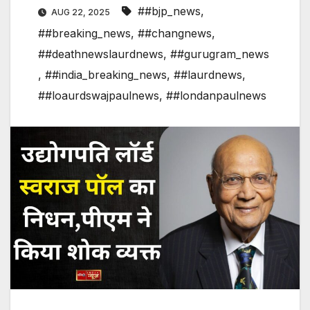
##bjp_news
,
AUG 22, 2025
##breaking_news
,
##changnews
,
##deathnewslaurdnews
,
##gurugram_news
,
##india_breaking_news
,
##laurdnews
,
##loaurdswajpaulnews
,
##londanpaulnews