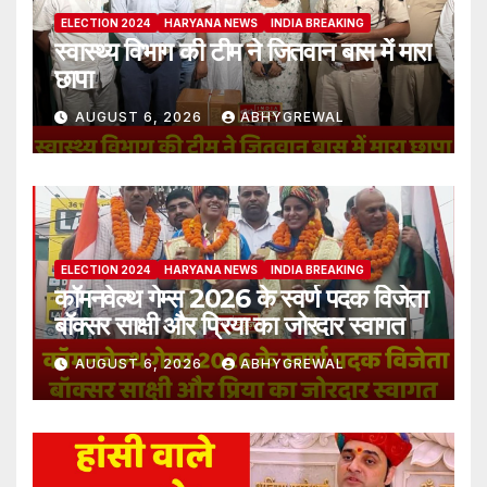
ELECTION 2024
HARYANA NEWS
INDIA BREAKING
स्वास्थ्य विभाग की टीम ने जितवान बास में मारा
छापा
AUGUST 6, 2026
ABHYGREWAL
ELECTION 2024
HARYANA NEWS
INDIA BREAKING
कॉमनवेल्थ गेम्स 2026 के स्वर्ण पदक विजेता
बॉक्सर साक्षी और प्रिया का जोरदार स्वागत
AUGUST 6, 2026
ABHYGREWAL