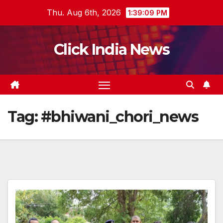
Skip
Thu. Aug 6th, 2026
1:39:09 PM
to
content
Click India News
Tag:
#bhiwani_chori_news