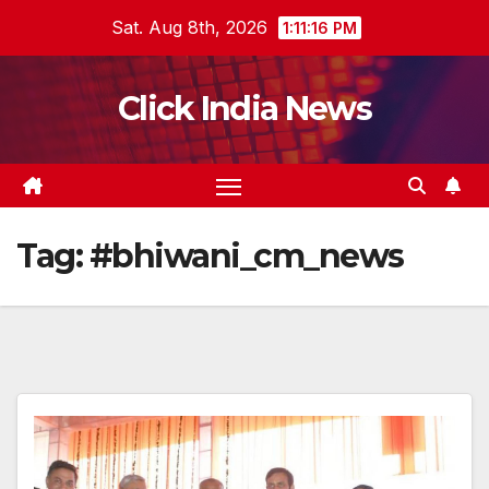
Skip
Sat. Aug 8th, 2026
1:11:17 PM
to
content
Click India News
Tag:
#bhiwani_cm_news