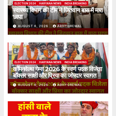
ELECTION 2024
HARYANA NEWS
INDIA BREAKING
स्वास्थ्य विभाग की टीम ने जितवान बास में मारा
छापा
AUGUST 6, 2026
ABHYGREWAL
ELECTION 2024
HARYANA NEWS
INDIA BREAKING
कॉमनवेल्थ गेम्स 2026 के स्वर्ण पदक विजेता
बॉक्सर साक्षी और प्रिया का जोरदार स्वागत
AUGUST 6, 2026
ABHYGREWAL