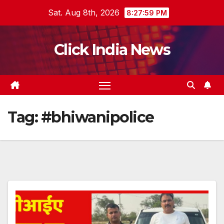
Skip
Sat. Aug 8th, 2026
8:28:00 PM
to
content
Click India News
Tag:
#bhiwanipolice