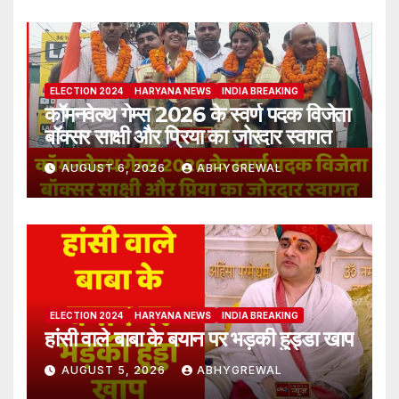
ELECTION 2024
HARYANA NEWS
INDIA BREAKING
कॉमनवेल्थ गेम्स 2026 के स्वर्ण पदक विजेता
बॉक्सर साक्षी और प्रिया का जोरदार स्वागत
AUGUST 6, 2026
ABHYGREWAL
ELECTION 2024
HARYANA NEWS
INDIA BREAKING
हांसी वाले बाबा के बयान पर भड़की हुड्डा खाप
AUGUST 5, 2026
ABHYGREWAL