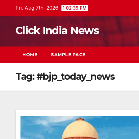
Skip
Fri. Aug 7th, 2026
1:02:36 PM
to
content
Click India News
HOME
SAMPLE PAGE
Tag:
#bjp_today_news