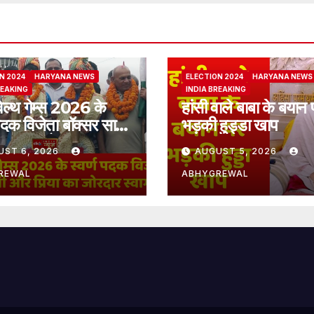
N 2024
HARYANA NEWS
ELECTION 2024
HARYANA NEWS
REAKING
INDIA BREAKING
ेल्थ गेम्स 2026 के
हांसी वाले बाबा के बयान 
 पदक विजेता बॉक्सर साक्षी
भड़की हुड्डा खाप
िया का जोरदार स्वागत
UST 6, 2026
AUGUST 5, 2026
REWAL
ABHYGREWAL