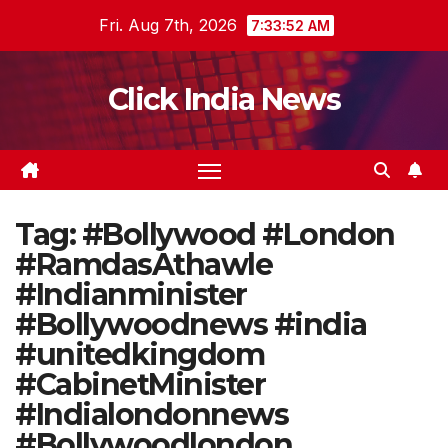
Skip
Fri. Aug 7th, 2026
7:33:53 AM
to
content
Click India News
Tag:
#Bollywood #London
#RamdasAthawle
#Indianminister
#Bollywoodnews #india
#unitedkingdom
#CabinetMinister
#Indialondonnews
#Bollywoodlondon