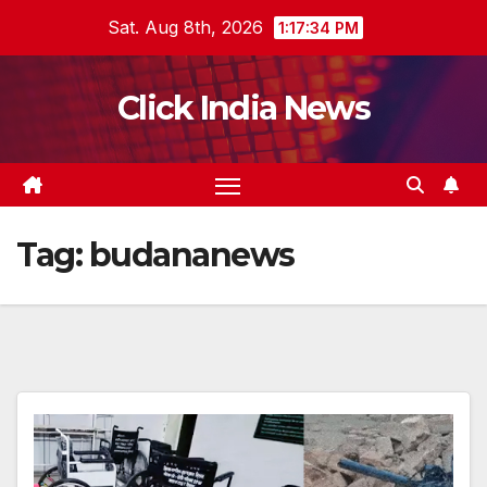
Skip
Sat. Aug 8th, 2026
1:17:35 PM
to
content
Click India News
Tag:
budananews