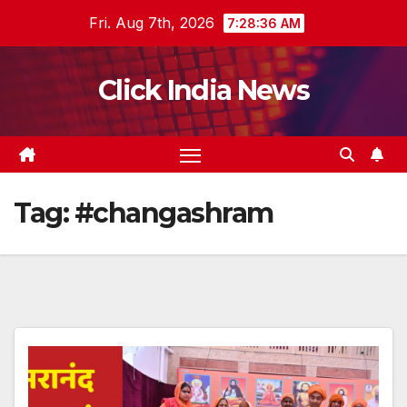
Skip
Fri. Aug 7th, 2026
7:28:37 AM
to
content
Click India News
Tag:
#changashram