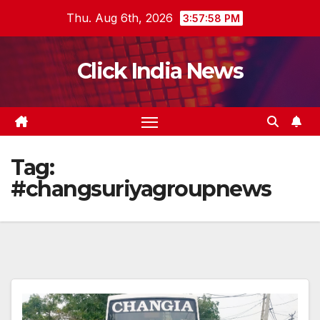
Skip
Thu. Aug 6th, 2026
3:57:59 PM
to
content
Click India News
Tag:
#changsuriyagroupnews