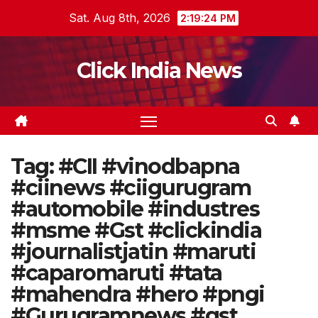
Skip
Sat. Aug 8th, 2026
2:19:25 PM
to
content
Click India News
Tag:
#CII #vinodbapna
#ciinews #ciigurugram
#automobile #industres
#msme #Gst #clickindia
#journalistjatin #maruti
#caparomaruti #tata
#mahendra #hero #pngi
#Gurugramnews #gst