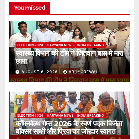
You missed
ELECTION 2024
HARYANA NEWS
INDIA BREAKING
स्वास्थ्य विभाग की टीम ने जितवान बास में मारा
छापा
AUGUST 6, 2026
ABHYGREWAL
ELECTION 2024
HARYANA NEWS
INDIA BREAKING
कॉमनवेल्थ गेम्स 2026 के स्वर्ण पदक विजेता
बॉक्सर साक्षी और प्रिया का जोरदार स्वागत