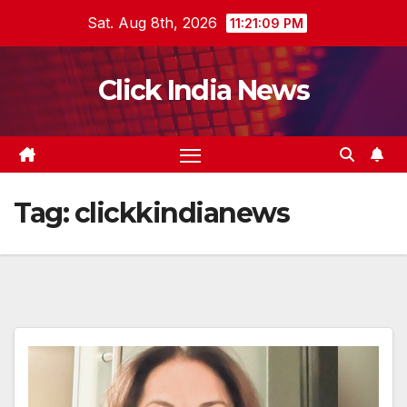
Skip
Sat. Aug 8th, 2026
11:21:09 PM
to
content
Click India News
Tag:
clickkindianews