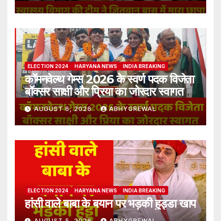
ELECTION 2024
HARYANA NEWS
INDIA BREAKING
कॉमनवेल्थ गेम्स 2026 के स्वर्ण पदक विजेता
बॉक्सर साक्षी और प्रिया का जोरदार स्वागत
AUGUST 6, 2026
ABHYGREWAL
ELECTION 2024
HARYANA NEWS
INDIA BREAKING
हांसी वाले बाबा के बयान पर भड़की हुड्डा खाप
AUGUST 5, 2026
ABHYGREWAL