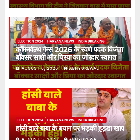
ELECTION 2024
HARYANA NEWS
INDIA BREAKING
कॉमनवेल्थ गेम्स 2026 के स्वर्ण पदक विजेता
बॉक्सर साक्षी और प्रिया का जोरदार स्वागत
AUGUST 6, 2026
ABHYGREWAL
ELECTION 2024
HARYANA NEWS
INDIA BREAKING
हांसी वाले बाबा के बयान पर भड़की हुड्डा खाप
AUGUST 5, 2026
ABHYGREWAL