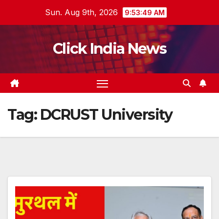
Skip
Sun. Aug 9th, 2026
9:53:50 AM
to
content
Click India News
Tag:
DCRUST University