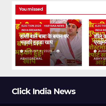
You missed
ELECTION 2024
HARYANA NEWS
ELECTIO
INDIA BREAKING
INDIA B
हांसी वाले बाबा के बयान पर
शीलू क
भड़की हुड्डा खाप
प्राइमर
आई
AUGUST 5, 2026
AUG
ABHYGREWAL
ABHYG
Click India News