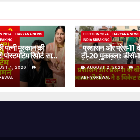
N 2024
HARYANA NEWS
ELECTION 2024
HARYANA NEWS
REAKING
INDIA BREAKING
ी पत्नी मुस्कान की
प्रशासन और प्रेस-11 क
ी पोस्टमॉर्टम रिपोर्ट सामने
टी-20 मुकाबला: डीसी-1
विकेट से दर्ज की जीत
UST 4, 2026
AUGUST 2, 2026
REWAL
ABHYGREWAL