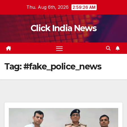
Skip
Thu. Aug 6th, 2026
2:59:26 AM
to
content
Click India News
Tag:
#fake_police_news