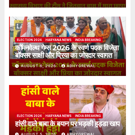
ELECTION 2024
HARYANA NEWS
INDIA BREAKING
कॉमनवेल्थ गेम्स 2026 के स्वर्ण पदक विजेता
बॉक्सर साक्षी और प्रिया का जोरदार स्वागत
AUGUST 6, 2026
ABHYGREWAL
ELECTION 2024
HARYANA NEWS
INDIA BREAKING
हांसी वाले बाबा के बयान पर भड़की हुड्डा खाप
AUGUST 5, 2026
ABHYGREWAL