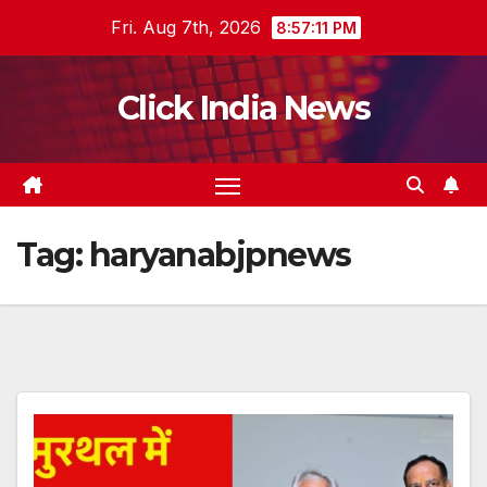
Skip
Fri. Aug 7th, 2026
8:57:11 PM
to
content
Click India News
Tag:
haryanabjpnews