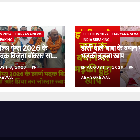
N 2024
HARYANA NEWS
ELECTION 2024
HARYANA NEWS
REAKING
INDIA BREAKING
ेल्थ गेम्स 2026 के
हांसी वाले बाबा के बयान 
 पदक विजेता बॉक्सर साक्षी
भड़की हुड्डा खाप
िया का जोरदार स्वागत
UST 6, 2026
AUGUST 5, 2026
REWAL
ABHYGREWAL