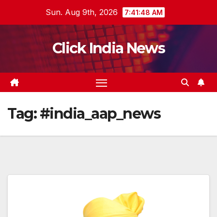
Skip
Sun. Aug 9th, 2026
7:41:48 AM
to
content
Click India News
Tag:
#india_aap_news