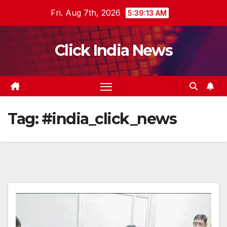
Skip
Fri. Aug 7th, 2026
5:39:14 AM
to
content
Click India News
Tag:
#india_click_news