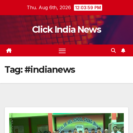
Skip
Thu. Aug 6th, 2026
12:04:00 PM
to
content
Click India News
Tag:
#indianews