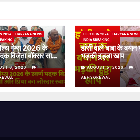
N 2024
HARYANA NEWS
ELECTION 2024
HARYANA NEWS
REAKING
INDIA BREAKING
ेल्थ गेम्स 2026 के
हांसी वाले बाबा के बयान 
 पदक विजेता बॉक्सर साक्षी
भड़की हुड्डा खाप
िया का जोरदार स्वागत
UST 6, 2026
AUGUST 5, 2026
REWAL
ABHYGREWAL