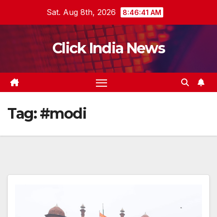
Skip
Sat. Aug 8th, 2026
8:46:41 AM
to
content
Click India News
Tag:
#modi