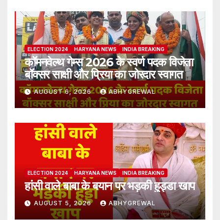
ELECTION 2024
HARYANA NEWS
INDIA BREAKING
कॉमनवेल्थ गेम्स 2026 के स्वर्ण पदक विजेता
बॉक्सर साक्षी और प्रिया का जोरदार स्वागत
AUGUST 6, 2026
ABHYGREWAL
ELECTION 2024
HARYANA NEWS
INDIA BREAKING
हांसी वाले बाबा के बयान पर भड़की हुड्डा खाप
AUGUST 5, 2026
ABHYGREWAL