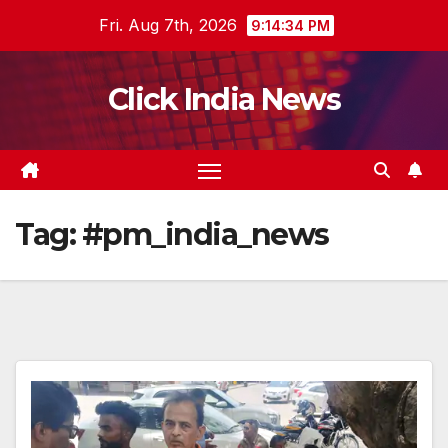
Skip
Fri. Aug 7th, 2026
9:14:34 PM
to
content
Click India News
Tag:
#pm_india_news