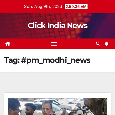
Skip
Sun. Aug 9th, 2026
2:59:37 AM
to
content
Click India News
Tag:
#pm_modhi_news