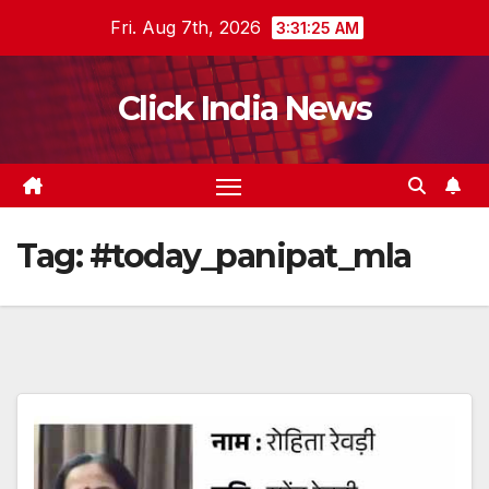
Skip
Fri. Aug 7th, 2026
3:31:25 AM
to
content
Click India News
Tag:
#today_panipat_mla