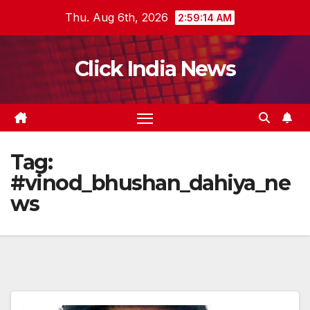
Skip
Thu. Aug 6th, 2026
2:59:14 AM
to
content
Click India News
Tag:
#vinod_bhushan_dahiya_ne
ws