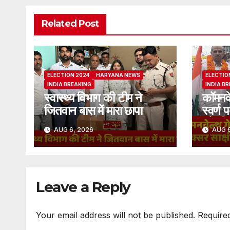
Related Post
ELECTION 2024
HARYANA NEWS
ELECTIO
INDIA BREAKING
INDIA B
स्वास्थ्य विभाग की टीम ने
कॉमनवे
जितवान बास में मारा छापा
स्वर्ण 
और प्र
AUG 6, 2026
AUG 6
Leave a Reply
Your email address will not be published.
Require