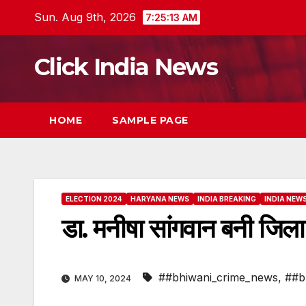
Skip
Sun. Aug 9th, 2026
7:25:14 AM
to
content
Click India News
HOME
SAMPLE PAGE
ELECTION 2024
HARYANA NEWS
INDIA BREAKING
INDIA NEW
डा. मनीषा सांगवान बनी जिला 
##bhiwani_crime_news
,
##b
MAY 10, 2024