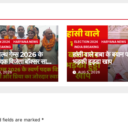
N 2024
HARYANA NEWS
ELECTION 2024
HARYANA NEWS
REAKING
INDIA BREAKING
ल्थ गेम्स 2026 के
हांसी वाले बाबा के बयान 
पदक विजेता बॉक्सर साक्षी
भड़की हुड्डा खाप
िया का जोरदार स्वागत
, 2026
AUG 5, 2026
d fields are marked
*