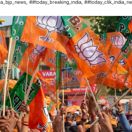
ia_bjp_news
,
##today_breaking_india
,
##today_clik_india_n