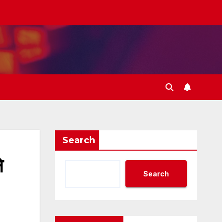
Search
े
Search