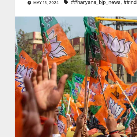
##haryana_bjp_news
,
##ind
MAY 13, 2024