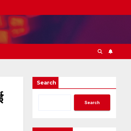
Search
ई
Search