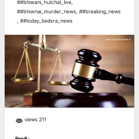
##bhiwani_hulchal_live
,
##bhiwnai_murder_news
,
##breaking_news
,
##today_bedsra_news
views 211