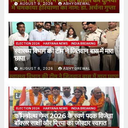
AUGUST 9, 2026
ABHYGREWAL
ELECTION 2024
HARYANA NEWS
INDIA BREAKING
स्वास्थ्य विभाग की टीम ने जितवान बास में मारा
छापा
AUGUST 6, 2026
ABHYGREWAL
ELECTION 2024
HARYANA NEWS
INDIA BREAKING
कॉमनवेल्थ गेम्स 2026 के स्वर्ण पदक विजेता
बॉक्सर साक्षी और प्रिया का जोरदार स्वागत