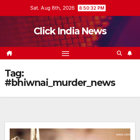
Skip
Sat. Aug 8th, 2026
8:50:33 PM
to
content
Click India News
Tag:
#bhiwnai_murder_news