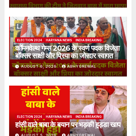
ELECTION 2024
HARYANA NEWS
INDIA BREAKING
कॉमनवेल्थ गेम्स 2026 के स्वर्ण पदक विजेता
बॉक्सर साक्षी और प्रिया का जोरदार स्वागत
AUGUST 6, 2026
ABHYGREWAL
ELECTION 2024
HARYANA NEWS
INDIA BREAKING
हांसी वाले बाबा के बयान पर भड़की हुड्डा खाप
AUGUST 5, 2026
ABHYGREWAL