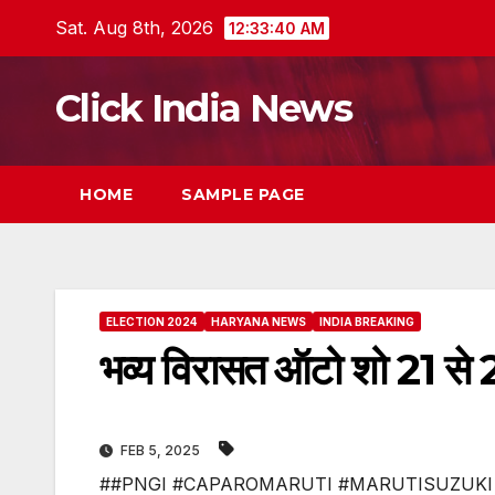
Skip
Sat. Aug 8th, 2026
12:33:41 AM
to
content
Click India News
HOME
SAMPLE PAGE
ELECTION 2024
HARYANA NEWS
INDIA BREAKING
भव्य विरासत ऑटो शो 21 से 
FEB 5, 2025
##PNGI #CAPAROMARUTI #MARUTISUZUKI 