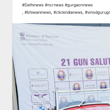
#Delhinews #ncrnews #gurgaonnews
,
#bhiwaninews
,
#clickindianews
,
#vinodgurug