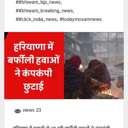
##bhiwani_bjp_news
,
##bhiwani_breaking_news
,
##click_india_news
,
#todaymosamnews
views 23