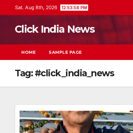
Skip
Sat. Aug 8th, 2026
12:53:59 PM
to
content
Click India News
HOME
SAMPLE PAGE
Tag:
#click_india_news