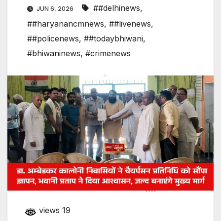
##delhinews
,
JUN 6, 2026
##haryanancmnews
,
##livenews
,
##policenews
,
##todaybhiwani
,
#bhiwaninews
,
#crimenews
views 19