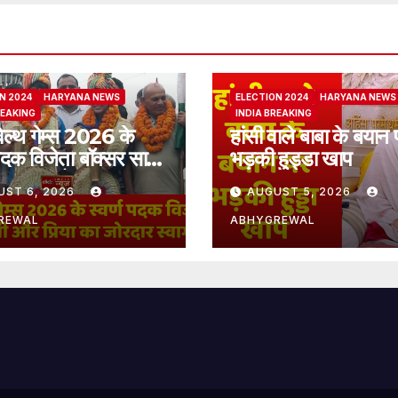
N 2024
HARYANA NEWS
ELECTION 2024
HARYANA NEWS
REAKING
INDIA BREAKING
ेल्थ गेम्स 2026 के
हांसी वाले बाबा के बयान 
 पदक विजेता बॉक्सर साक्षी
भड़की हुड्डा खाप
िया का जोरदार स्वागत
UST 6, 2026
AUGUST 5, 2026
REWAL
ABHYGREWAL