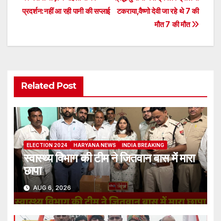
Post
प्रदर्शन:नहीं आ रही पानी की सप्लाई
टकराया,वैष्णो देवी जा रहे थे 7 की
navigation
मौत 7 की मौत
Related Post
ELECTION 2024
HARYANA NEWS
INDIA BREAKING
स्वास्थ्य विभाग की टीम ने जितवान बास में मारा
छापा
AUG 6, 2026