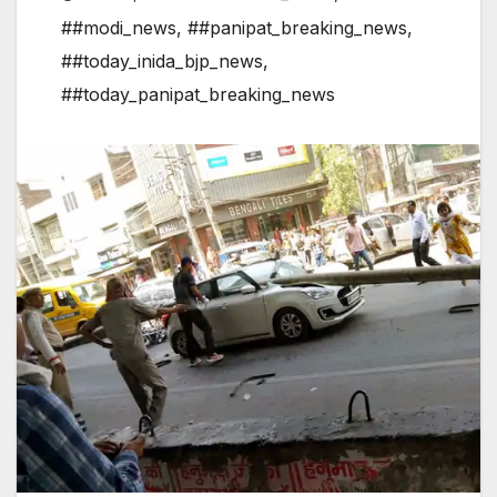
##modi_news
,
##panipat_breaking_news
,
##today_inida_bjp_news
,
##today_panipat_breaking_news