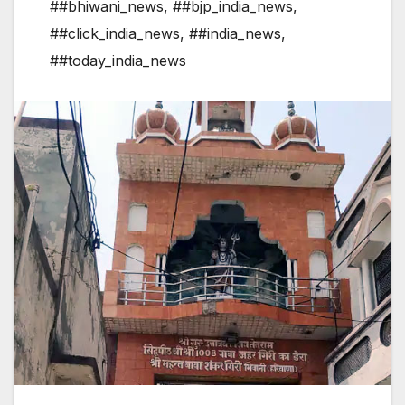
##bhiwani_news
,
##bjp_india_news
,
##click_india_news
,
##india_news
,
##today_india_news