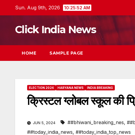
Skip
Sun. Aug 9th, 2026
10:25:53 AM
to
content
Click India News
HOME
SAMPLE PAGE
ELECTION 2024
HARYANA NEWS
INDIA BREAKING
क्रिस्टल ग्लोबल स्कूल की प्
##bhiwani_breaking_nes
,
##b
JUN 5, 2024
##today_india_news
,
##today_india_top_news