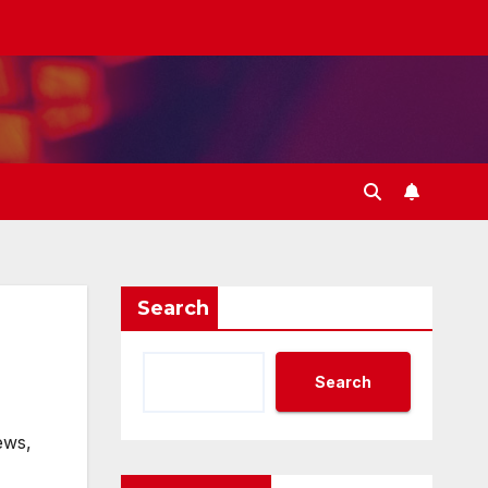
Search
Search
ews
,