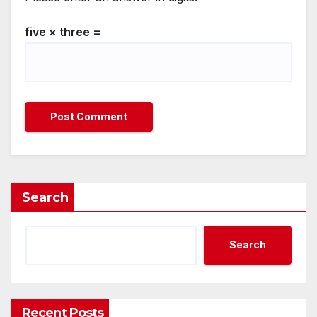
five × three =
Search
Search
Recent Posts