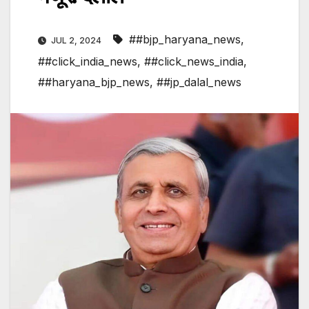
##bjp_haryana_news
,
JUL 2, 2024
##click_india_news
,
##click_news_india
,
##haryana_bjp_news
,
##jp_dalal_news