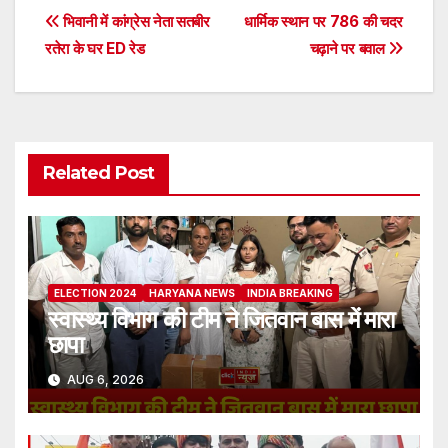
Post
भिवानी में कांग्रेस नेता सतबीर
धार्मिक स्थान पर 786 की चदर
रतेरा के घर ED रेड
चढ़ाने पर बवाल
navigation
Related Post
ELECTION 2024
HARYANA NEWS
INDIA BREAKING
स्वास्थ्य विभाग की टीम ने जितवान बास में मारा
छापा
AUG 6, 2026