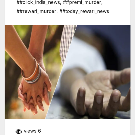
##click_india_news
,
##premi_murder
,
##rewari_murder
,
##today_rewari_news
views 6